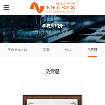
事務所紹介
INNOTRACK
英創嘉友とは
沿革
強み
受賞歴
受賞歴