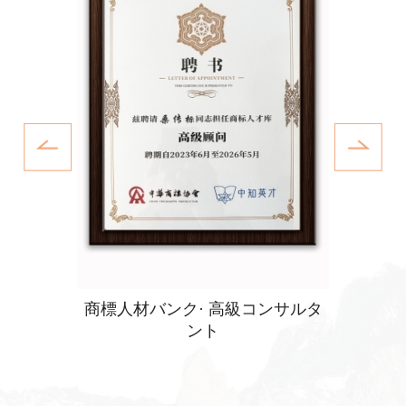
ンク
商標人材バンク· 高級コンサルタ
「IAM P
Worl
ント
P