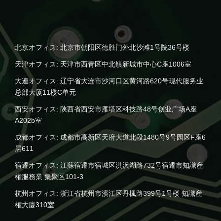
北京オフィス: 北京市朝阳区德胜门外北沙滩1号院36号楼
天津オフィス: 天津市西青区中北镇新城市中心C座1006室
大連オフィス: 辽宁省大连市沙河口区黄河路620号现代服务业
总部大厦11楼C单元
西安オフィス: 陕西省西安市雁塔区科技路48号创业广场A座
A202b室
成都オフィス: 成都市高新区天府大道北段1480号9号园区F座6
层611
宿遷オフィス: 江蘇宿遷市宿城区洪沢湖路732号宿遷市知識産
権服務業 集聚区101-3
杭州オフィス: 浙江省杭州市濱江区丹楓路399号1号楼 知識産
権大廈310室